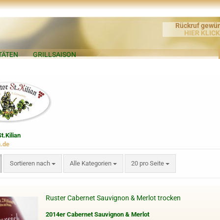
Rückruf gewü
HIER KLIC
TÄTEN
GRILLSAISON
t.Kilian
n.de
Sortieren nach
pro Seite
Sortieren nach
Alle Kategorien
20 pro Seite
Ruster Cabernet Sauvignon & Merlot trocken
2014er Cabernet Sauvignon & Merlot