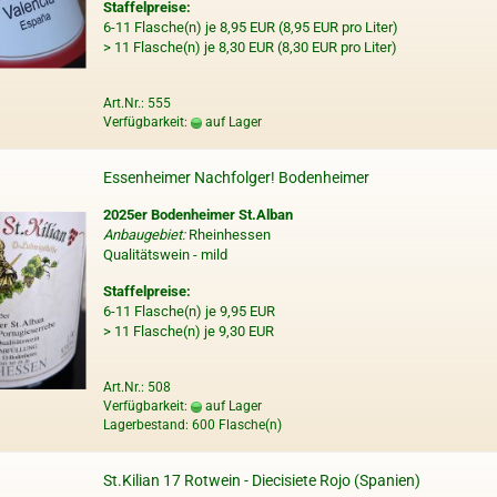
Staffelpreise:
6-11 Flasche(n) je 8,95 EUR (8,95 EUR pro Liter)
> 11 Flasche(n) je 8,30 EUR (8,30 EUR pro Liter)
Art.Nr.: 555
Verfügbarkeit:
auf Lager
Essenheimer Nachfolger! Bodenheimer
2025er Bodenheimer St.Alban
Anbaugebiet:
Rheinhessen
Qualitätswein - mild
Staffelpreise:
6-11 Flasche(n) je 9,95 EUR
> 11 Flasche(n) je 9,30 EUR
Art.Nr.: 508
Verfügbarkeit:
auf Lager
Lagerbestand: 600 Flasche(n)
St.Kilian 17 Rotwein - Diecisiete Rojo (Spanien)