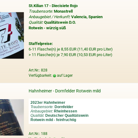
St.Kilian 17 - Diecisiete Rojo
Traubensorte:
Monastrell
Anbaugebiet / Herkunft:
Valencia, Spanien
Qualität:
Qualitätswein D.O.
Rotwein - würzig süß
Staffelpreise:
6-11 Flasche(n) je 8,55 EUR (11,40 EUR pro Liter)
> 11 Flasche(n) je 7,90 EUR (10,53 EUR pro Liter)
Art.Nr.: 828
Verfügbarkeit:
auf Lager
Hahnheimer - Dornfelder Rotwein mild
2023er Hahnheimer
Traubensorte:
Dornfelder
Anbaugebiet:
Rheinhessen
Qualität:
Deutscher Qualitätswein
Rotwein mild - feinfruchtig
Art.Nr.: 188