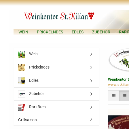
WEIN
PRICKELNDES
EDLES
ZUBEHÖR
RARI
Wein
Prickelndes
Weinkontor S
Edles
www.stkilia
Zubehör
Raritäten
Grillsaison