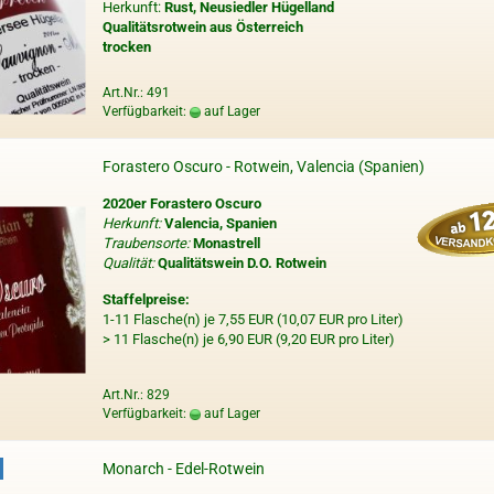
Herkunft:
Rust, Neusiedler Hügelland
Qualitätsrotwein aus Österreich
trocken
Art.Nr.: 491
Verfügbarkeit:
auf Lager
Forastero Oscuro - Rotwein, Valencia (Spanien)
2020er Forastero Oscuro
Herkunft:
Valencia, Spanien
Traubensorte:
Monastrell
Qualität:
Qualitätswein D.O. Rotwein
Staffelpreise:
1-11 Flasche(n) je 7,55 EUR (10,07 EUR pro Liter)
> 11 Flasche(n) je 6,90 EUR (9,20 EUR pro Liter)
Art.Nr.: 829
Verfügbarkeit:
auf Lager
Monarch - Edel-Rotwein