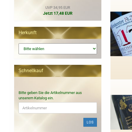
UVP 34,95 EUR
Jetzt 17,48 EUR
Herkunft
Schnellkauf
BITTE
Bitte geben Sie die Artikelnummer aus
GEBEN
unserem Katalog ein.
SIE
DIE
ARTIKELNUMMER
AUS
LOS
UNSEREM
KATALOG