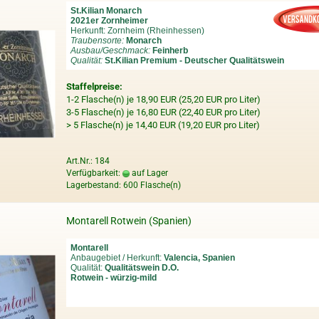
St.Kilian Monarch
2021er Zornheimer
Herkunft: Zornheim (Rheinhessen)
Traubensorte:
Monarch
Ausbau/Geschmack:
Feinherb
Qualität:
St.Kilian Premium - Deutscher Qualitätswein
Staffelpreise:
1-2 Flasche(n) je 18,90 EUR (25,20 EUR pro Liter)
3-5 Flasche(n) je 16,80 EUR (22,40 EUR pro Liter)
> 5 Flasche(n) je 14,40 EUR (19,20 EUR pro Liter)
Art.Nr.: 184
Verfügbarkeit:
auf Lager
Lagerbestand: 600 Flasche(n)
Montarell Rotwein (Spanien)
Montarell
Anbaugebiet / Herkunft:
Valencia, Spanien
Qualität:
Qualitätswein D.O.
Rotwein - würzig-mild