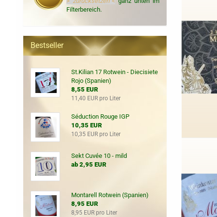
>
zurücksetzen
<
ganz unten im
Filterbereich.
Bestseller
St.Kilian 17 Rotwein - Diecisiete
Rojo (Spanien)
8,55 EUR
11,40 EUR pro Liter
Séduction Rouge IGP
10,35 EUR
10,35 EUR pro Liter
Sekt Cuvée 10 - mild
ab 2,95 EUR
Montarell Rotwein (Spanien)
8,95 EUR
8,95 EUR pro Liter