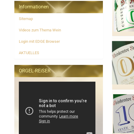
Informationen
Sitemap
Videos zum Thema Wein
Login mit EDGE Browser
AKTUELLES
ORGEL-REiSER