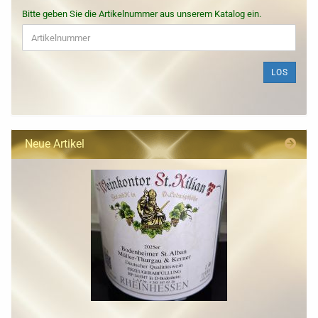
BITTE
Bitte geben Sie die Artikelnummer aus unserem Katalog ein.
GEBEN
SIE
DIE
ARTIKELNUMMER
LOS
AUS
UNSEREM
KATALOG
EIN.
Neue Artikel