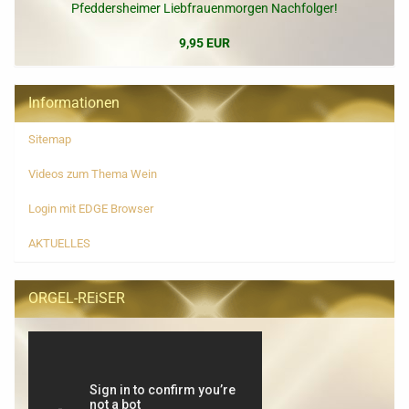
Pfeddersheimer Liebfrauenmorgen Nachfolger!
9,95 EUR
Informationen
Sitemap
Videos zum Thema Wein
Login mit EDGE Browser
AKTUELLES
ORGEL-REiSER