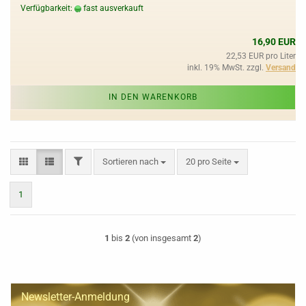
Verfügbarkeit:
fast ausverkauft
16,90 EUR
22,53 EUR pro Liter
inkl. 19% MwSt. zzgl.
Versand
IN DEN WARENKORB
FILTER
Sortieren nach
pro Seite
Sortieren nach
20 pro Seite
1
1
bis
2
(von insgesamt
2
)
Newsletter-Anmeldung