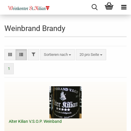
Weinbrand Brandy
FILTER
Sortieren nach
pro Seite
Sortieren nach
20 pro Seite
1
Alter Kilian V.S.O.P. Weinband