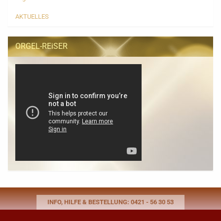
AKTUELLES
ORGEL-REiSER
INFO, HILFE & BESTELLUNG: 0421 - 56 30 53