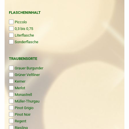
FLASCHENINHALT
FLASCHENINHALT
Piccolo
0,3 bis 0,75
Literflasche
Sonderflasche
TRAUBENSORTE
TRAUBENSORTE
Grauer Burgunder
Grüner Veltliner
Kerner
Merlot
Monastrell
Müller-Thurgau
Pinot Grigio
Pinot Noir
Regent
Riesling