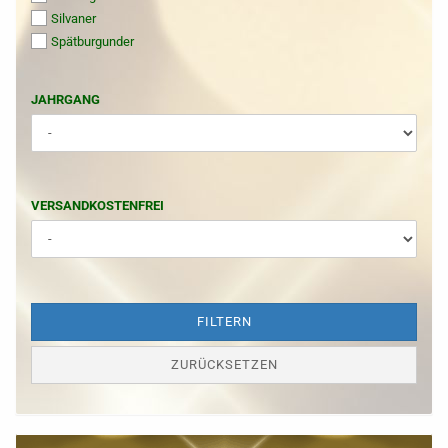
Silvaner
Spätburgunder
JAHRGANG
JAHRGANG
VERSANDKOSTENFREI
VERSANDKOSTENFREI
FILTERN
ZURÜCKSETZEN