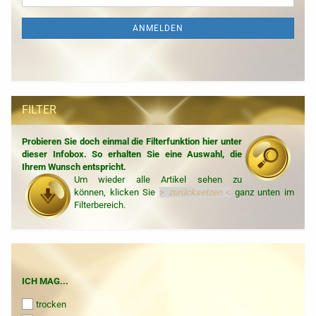
Mail
NEWSLETTER-
ANMELDUNG
ANMELDEN
FILTER
Probieren Sie doch einmal die Filterfunktion hier unter
dieser Infobox. So erhalten Sie eine Auswahl, die
Ihrem Wunsch entspricht.
Um wieder alle Artikel sehen zu
können, klicken Sie
>
zurücksetzen
<
ganz unten im
Filterbereich.
ICH
ICH MAG...
MAG...
trocken