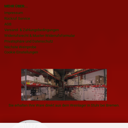
MEHR ÜBER...
Impressum
Rückruf Service
AGB
Versand- & Zahlungsbedingungen
Widerrufsrecht & Muster-Widerrufsformular
Privatsphäre und Datenschutz
Nächste Weinprobe
Cookie Einstellungen
Sie erhalten Ihre Ware direkt aus dem Weinlager in Stuhr bei Bremen.