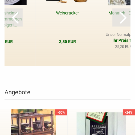
dersheimer
Weincracker
Monarch - Ede
rauenmorgen
folger!...
Unser Normalprei
Ihr Preis 1
,95 EUR
3,85 EUR
25,20 EUR pr
Angebote
-50%
-24%