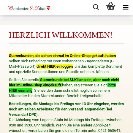
HERZLICH WILLKOMMEN!
Stammkunden, die schon einmal im Online-Shop gekauft haben
,
sollten sich unbedingt mit ihren vorhandenen Zugangsdaten (E-
Mail+Passwort)
direkt HIER einloggen
, um das komplette Sortiment
und spezielle Sonderaktionen und Rabatte sehen zu können.
Sollten Sie bereits
Stammkunde bei St.Kilian sein, aber noch nicht
hier im Online-Shop eingekauft
haben, registrieren Sie sich
bitte
HIER einmalig
. Sie werden dann schnellstmöglich von einem
Mitarbeiter für den Stammkunden-Bereich freigeschaltet.
Bestellungen, die Montags bis Freitags vor 13 Uhr eingehen, werden
noch am selben Arbeitstag für den Versand angemeldet (bei
Versandart DPD)
.
Die Abholung vom Lager in Stuhr ist Montags bis Freitags zwischen
9:00 und 13:00 Uhr möglich. Wenn Sie eine andere Abhol-Zeit
wünschen, vereinbaren Sie gerne einen Termin unter: 0421-563641.