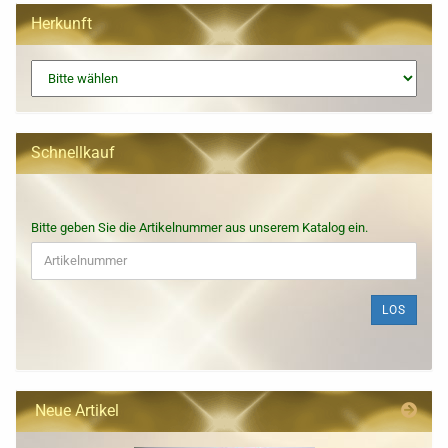
Herkunft
Schnellkauf
BITTE
Bitte geben Sie die Artikelnummer aus unserem Katalog ein.
GEBEN
SIE
DIE
ARTIKELNUMMER
LOS
AUS
UNSEREM
KATALOG
EIN.
Neue Artikel