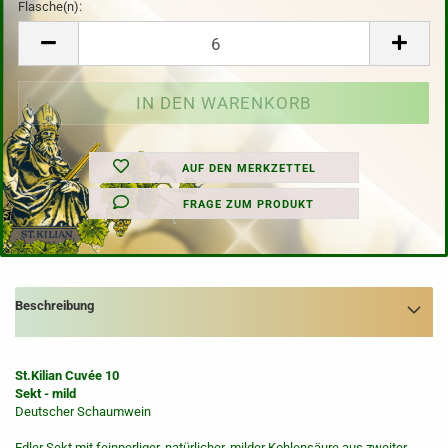
Flasche(n):
Flasche(n)
AUF DEN MERKZETTEL
FRAGE ZUM PRODUKT
Beschreibung
St.Kilian Cuvée 10
Sekt - mild
Deutscher Schaumwein
Edler Sekt mit feinperliger, natürlicher, milder Kohlensäure aus zweiter