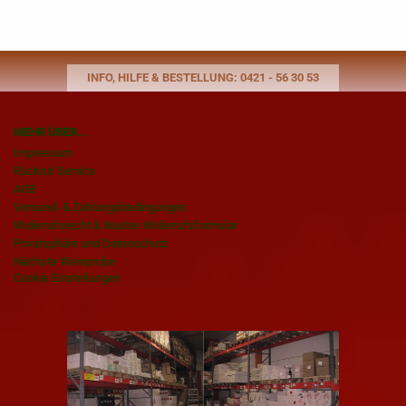
INFO, HILFE & BESTELLUNG: 0421 - 56 30 53
MEHR ÜBER...
Impressum
Rückruf Service
AGB
Versand- & Zahlungsbedingungen
Widerrufsrecht & Muster-Widerrufsformular
Privatsphäre und Datenschutz
Nächste Weinprobe
Cookie Einstellungen