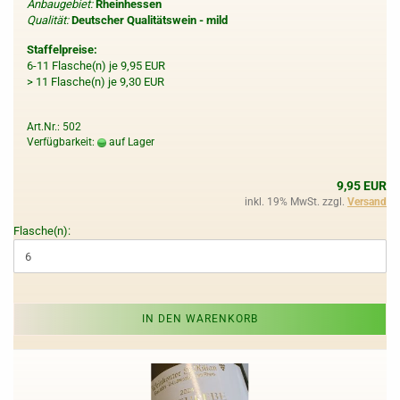
Anbaugebiet:
Rheinhessen
Qualität:
Deutscher Qualitätswein - mild
Staffelpreise:
6-11 Flasche(n) je 9,95 EUR
> 11 Flasche(n) je 9,30 EUR
Art.Nr.: 502
Verfügbarkeit:
auf Lager
9,95 EUR
inkl. 19% MwSt. zzgl.
Versand
Flasche(n):
IN DEN WARENKORB