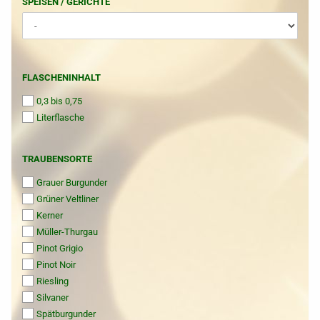
SPEISEN
SPEISEN / GERICHTE
/
GERICHTE
FLASCHENINHALT
FLASCHENINHALT
0,3 bis 0,75
Literflasche
TRAUBENSORTE
TRAUBENSORTE
Grauer Burgunder
Grüner Veltliner
Kerner
Müller-Thurgau
Pinot Grigio
Pinot Noir
Riesling
Silvaner
Spätburgunder