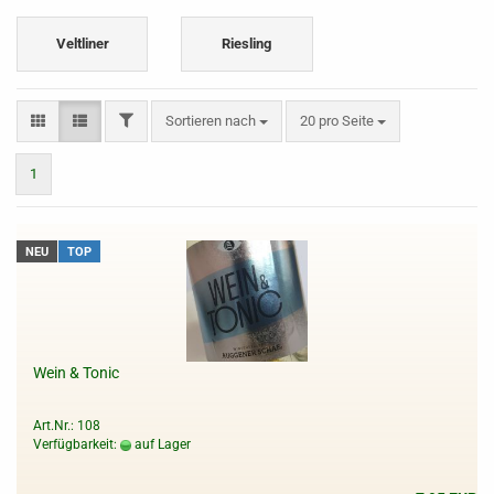
Veltliner
Riesling
FILTER
Sortieren nach
pro Seite
Sortieren nach
20 pro Seite
1
NEU
TOP
Wein & Tonic
Art.Nr.: 108
Verfügbarkeit:
auf Lager