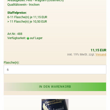
Anbaugebiet:
Fels - Wagram (Österreich)
Qualitätswein - trocken
Staffelpreise:
6-11 Flasche(n) je 11,15 EUR
> 11 Flasche(n) je 10,50 EUR
Art.Nr.: 488
Verfügbarkeit:
auf Lager
11,15 EUR
inkl. 19% MwSt. zzgl.
Versand
Flasche(n):
IN DEN WARENKORB