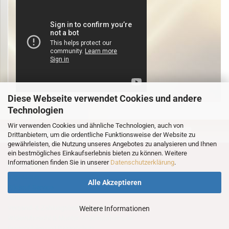
Diese Webseite verwendet Cookies und andere
Technologien
Wir verwenden Cookies und ähnliche Technologien, auch von
Drittanbietern, um die ordentliche Funktionsweise der Website zu
INFO, HILFE & BESTELLUNG: 0421 - 56 30 53
gewährleisten, die Nutzung unseres Angebotes zu analysieren und Ihnen
ein bestmögliches Einkaufserlebnis bieten zu können. Weitere
Informationen finden Sie in unserer
Datenschutzerklärung
.
MEHR ÜBER...
Impressum
Alle Akzeptieren
Rückruf Service
AGB
Versand- & Zahlungsbedingungen
Weitere Informationen
Widerrufsrecht & Muster-Widerrufsformular
Privatsphäre und Datenschutz