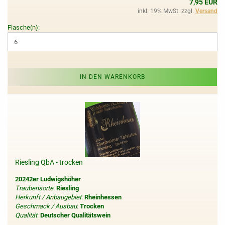
7,95 EUR
inkl. 19% MwSt. zzgl.
Versand
Flasche(n):
IN DEN WARENKORB
Riesling QbA - trocken
20242er Ludwigshöher
Traubensorte
:
Riesling
Herkunft / Anbaugebiet
:
Rheinhessen
Geschmack / Ausbau
:
Trocken
Qualität
:
Deutscher Qualitätswein