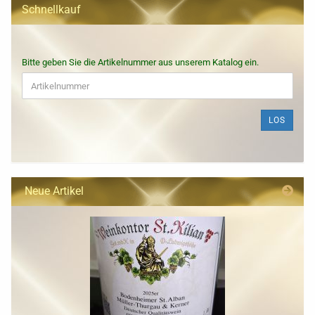
Schnellkauf
BITTE
Bitte geben Sie die Artikelnummer aus unserem Katalog ein.
GEBEN
SIE
DIE
ARTIKELNUMMER
LOS
AUS
UNSEREM
KATALOG
EIN.
Neue Artikel