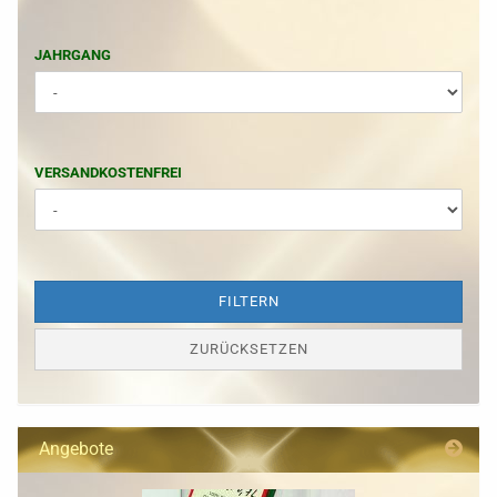
JAHRGANG
JAHRGANG
VERSANDKOSTENFREI
VERSANDKOSTENFREI
FILTERN
ZURÜCKSETZEN
Angebote