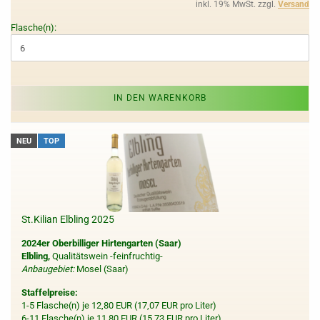
inkl. 19% MwSt. zzgl.
Versand
Flasche(n):
IN DEN WARENKORB
NEU
TOP
St.Kilian Elbling 2025
2024er Oberbilliger Hirtengarten (Saar)
Elbling,
Qualitätswein -feinfruchtig-
Anbaugebiet:
Mosel (Saar)
Staffelpreise:
1-5 Flasche(n) je 12,80 EUR (17,07 EUR pro Liter)
6-11 Flasche(n) je 11,80 EUR (15,73 EUR pro Liter)