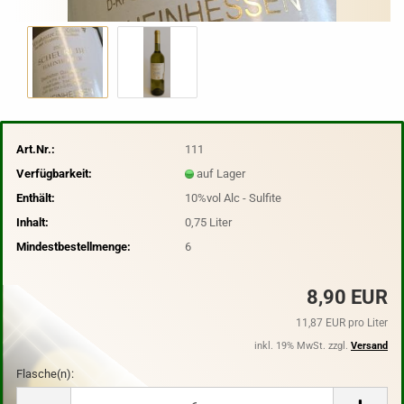
Art.Nr.:
111
Verfügbarkeit:
auf Lager
Enthält:
10%vol Alc - Sulfite
Inhalt:
0,75 Liter
Mindestbestellmenge:
6
8,90 EUR
11,87 EUR pro Liter
inkl. 19% MwSt. zzgl.
Versand
Flasche(n):
Flasche(n)