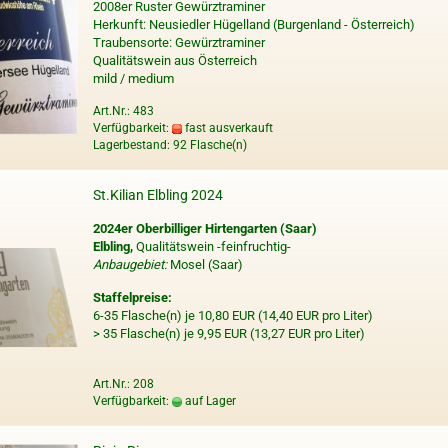
2008er Ruster Gewürztraminer
Herkunft: Neusiedler Hügelland (Burgenland - Österreich)
Traubensorte: Gewürztraminer
Qualitätswein aus Österreich
mild / medium
Art.Nr.: 483
Verfügbarkeit:
fast ausverkauft
Lagerbestand: 92 Flasche(n)
St.Kilian Elbling 2024
2024er Oberbilliger Hirtengarten (Saar)
Elbling,
Qualitätswein -feinfruchtig-
Anbaugebiet:
Mosel (Saar)
Staffelpreise:
6-35 Flasche(n) je 10,80 EUR (14,40 EUR pro Liter)
> 35 Flasche(n) je 9,95 EUR (13,27 EUR pro Liter)
Art.Nr.: 208
Verfügbarkeit:
auf Lager