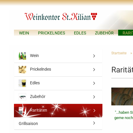
WEIN
PRICKELNDES
EDLES
ZUBEHÖR
RARI
»
Startseite
Wein
Raritä
Prickelndes
Edles
Zubehör
Raritäten
"...haben S
gerne noch 
Grillsaison