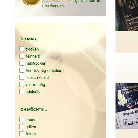
>
zurücksetzen
<
ganz unten im
Filterbereich.
ICH
ICH MAG...
MAG...
trocken
feinherb
halbtrocken
feinfruchtig / medium
lieblich / mild
vollfruchtig
edelsüß
ICH
ICH MÖCHTE...
MÖCHTE...
essen
grillen
feiern