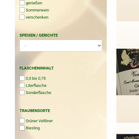
genießen
Sommerwein
verschenken
SPEISEN
SPEISEN / GERICHTE
/
GERICHTE
FLASCHENINHALT
FLASCHENINHALT
0,3 bis 0,75
Literflasche
Sonderflasche
TRAUBENSORTE
TRAUBENSORTE
Grüner Veltliner
Riesling