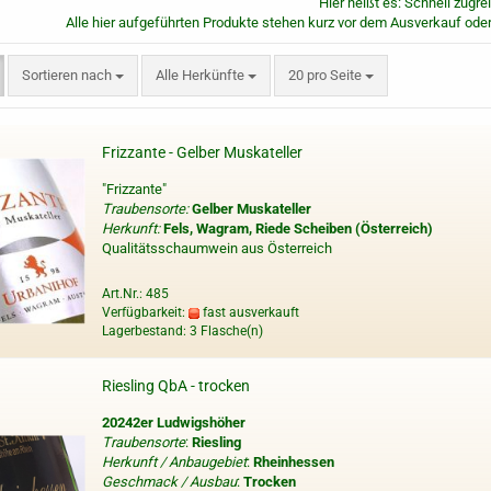
Hier heißt es: Schnell zugre
Alle hier aufgeführten Produkte stehen kurz vor dem Ausverkauf oder
Sortieren nach
pro Seite
Sortieren nach
Alle Herkünfte
20 pro Seite
Frizzante - Gelber Muskateller
"Frizzante"
Traubensorte:
Gelber Muskateller
Herkunft:
Fels, Wagram, Riede Scheiben (Österreich)
Qualitätsschaumwein aus Österreich
Art.Nr.: 485
Verfügbarkeit:
fast ausverkauft
Lagerbestand: 3 Flasche(n)
Riesling QbA - trocken
20242er Ludwigshöher
Traubensorte
:
Riesling
Herkunft / Anbaugebiet
:
Rheinhessen
Geschmack / Ausbau
:
Trocken