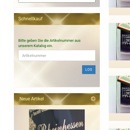
Schnellkauf
BITTE
Bitte geben Sie die Artikelnummer aus
GEBEN
unserem Katalog ein.
SIE
DIE
ARTIKELNUMMER
AUS
LOS
UNSEREM
KATALOG
EIN.
Neue Artikel