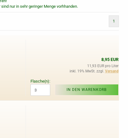
ifen!
 sind nur in sehr geringer Menge vorhhanden.
1
8,95 EUR
11,93 EUR pro Liter
inkl. 19% MwSt. zzgl.
Versand
Flasche(n):
IN DEN WARENKORB