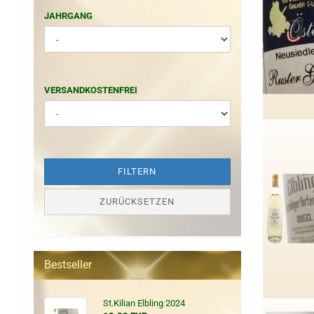
JAHRGANG
JAHRGANG
VERSANDKOSTENFREI
VERSANDKOSTENFREI
FILTERN
ZURÜCKSETZEN
Bestseller
St.Kilian Elbling 2024