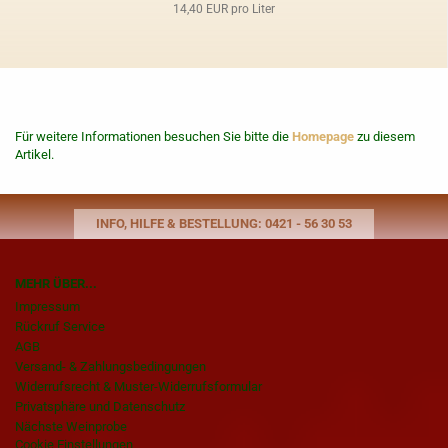
14,40 EUR pro Liter
Für weitere Informationen besuchen Sie bitte die
Homepage
zu diesem
Artikel.
INFO, HILFE & BESTELLUNG: 0421 - 56 30 53
MEHR ÜBER...
Impressum
Rückruf Service
AGB
Versand- & Zahlungsbedingungen
Widerrufsrecht & Muster-Widerrufsformular
Privatsphäre und Datenschutz
Nächste Weinprobe
Cookie Einstellungen