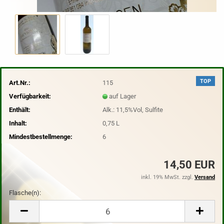
TOP
Art.Nr.:
115
Verfügbarkeit:
auf Lager
Enthält:
Alk.: 11,5%Vol, Sulfite
Inhalt:
0,75 L
Mindestbestellmenge:
6
14,50 EUR
inkl. 19% MwSt. zzgl.
Versand
Flasche(n):
Flasche(n)