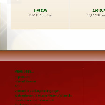
8,95 EUR
2,95 EU
11,93 EUR pro Liter
14,75 EUR pro 
MEHR ÜBER...
Impressum
Rückruf Service
AGB
Versand- & Zahlungsbedingungen
Widerrufsrecht & Muster-Widerrufsformular
Privatsphäre und Datenschutz
Nächste Weinprobe