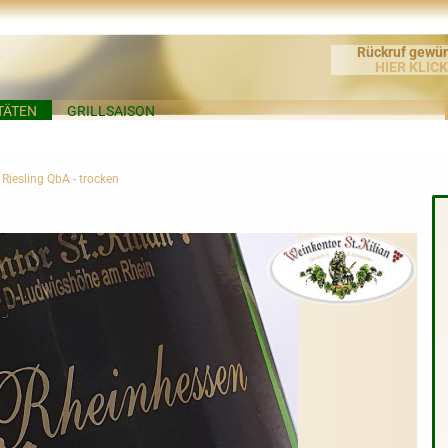
Rückruf gewü
HIER KLIC
TÄTEN
GRILLSAISON
Riesling QbA - trocken