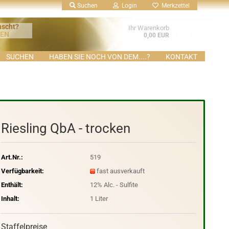
Suchen
Login
Merkzettel
nscht?
Ihr Warenkorb
KEN
0,00 EUR
SUCHEN
HABEN SIE NOCH VON DEM....?
KONTAKT
Riesling QbA - trocken
Art.Nr.:
519
Verfügbarkeit:
fast ausverkauft
Enthält:
12% Alc. - Sulfite
Inhalt:
1 Liter
Staffelpreise