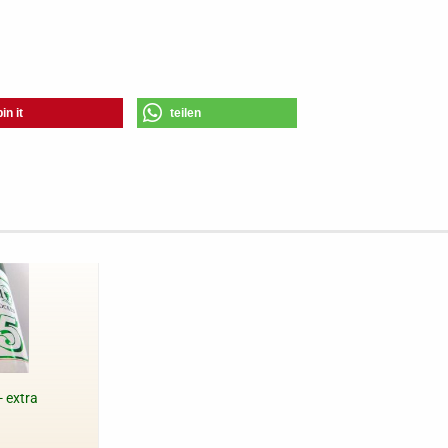
pin it
teilen
- extra