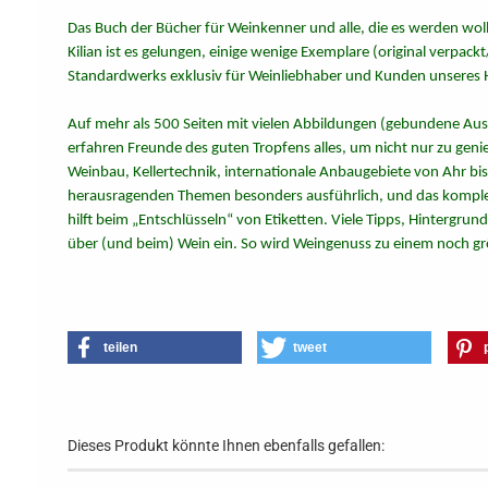
Das Buch der Bücher für Weinkenner und alle, die es werden woll
Kilian ist es gelungen, einige wenige Exemplare (original verpac
Standardwerks exklusiv für Weinliebhaber und Kunden unseres H
Auf mehr als 500 Seiten mit vielen Abbildungen (gebundene Au
erfahren Freunde des guten Tropfens alles, um nicht nur zu gen
Weinbau, Kellertechnik, internationale Anbaugebiete von Ahr bis
herausragenden Themen besonders ausführlich, und das komplet
hilft beim „Entschlüsseln“ von Etiketten. Viele Tipps, Hintergr
über (und beim) Wein ein. So wird Weingenuss zu einem noch gr
teilen
tweet
Dieses Produkt könnte Ihnen ebenfalls gefallen: