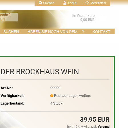
Suchen
Login
Merkzettel
nscht?
Ihr Warenkorb
KEN
0,00 EUR
SUCHEN
HABEN SIE NOCH VON DEM....?
KONTAKT
DER BROCKHAUS WEIN
Art.Nr.:
99999
Verfügbarkeit:
Rest auf Lager, weitere
Lagerbestand:
4
Stück
39,95 EUR
inkl. 19% MwSt. zzgl.
Versand