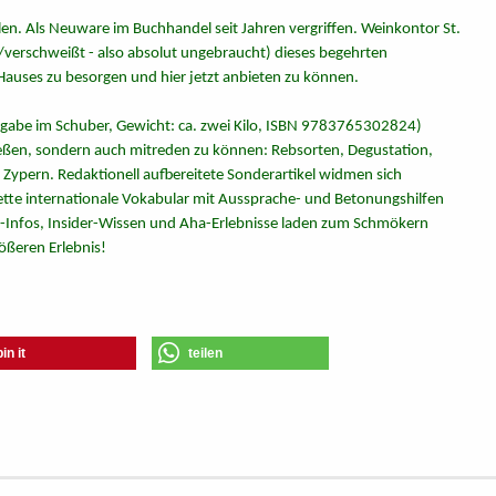
en. Als Neuware im Buchhandel seit Jahren vergriffen. Weinkontor St.
kt/verschweißt - also absolut ungebraucht) dieses begehrten
auses zu besorgen und hier jetzt anbieten zu können.
sgabe im Schuber, Gewicht: ca. zwei Kilo, ISBN 9783765302824)
ießen, sondern auch mitreden zu können: Rebsorten, Degustation,
 Zypern. Redaktionell aufbereitete Sonderartikel widmen sich
te internationale Vokabular mit Aussprache- und Betonungshilfen
und-Infos, Insider-Wissen und Aha-Erlebnisse laden zum Schmökern
ößeren Erlebnis!
pin it
teilen