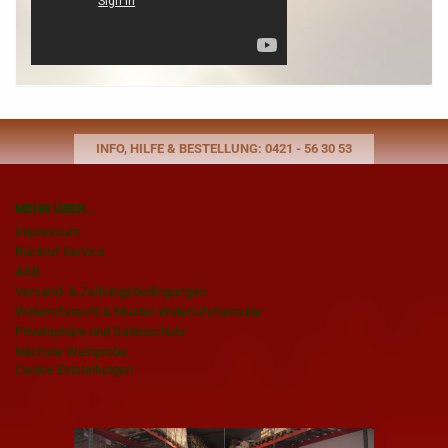
INFO, HILFE & BESTELLUNG: 0421 - 56 30 53
MEHR ÜBER...
Impressum
Rückruf Service
AGB
Versand- & Zahlungsbedingungen
Widerrufsrecht & Muster-Widerrufsformular
Privatsphäre und Datenschutz
Nächste Weinprobe
Cookie Einstellungen