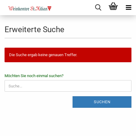
Erweiterte Suche
Die Suche ergab keine genauen Treffer.
MÖCHTEN
Möchten Sie noch einmal suchen?
SIE
NOCH
EINMAL
SUCHEN?
SUCHEN