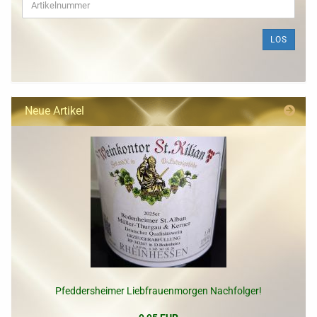
SIE
DIE
ARTIKELNUMMER
LOS
AUS
UNSEREM
KATALOG
EIN.
Neue Artikel
Pfeddersheimer Liebfrauenmorgen Nachfolger!