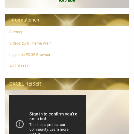
9,95 EUR
Informationen
Sitemap
Videos zum Thema Wein
Login mit EDGE Browser
AKTUELLES
ORGEL-REiSER